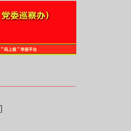
＂码上报＂举报平台
间