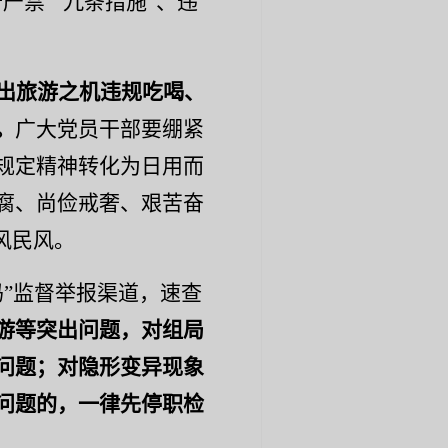
十严禁”“九条措施”、违
出旅游之机违规吃喝、
。
广大党员干部要
绷紧
规定精神转化为日用而
腐、尚俭戒奢、艰苦奋
风民风。
码
”
监督举报渠道
，
速查
游等突出问题，对组局
问题；对隐形变异现象
问题的，一律先停职检