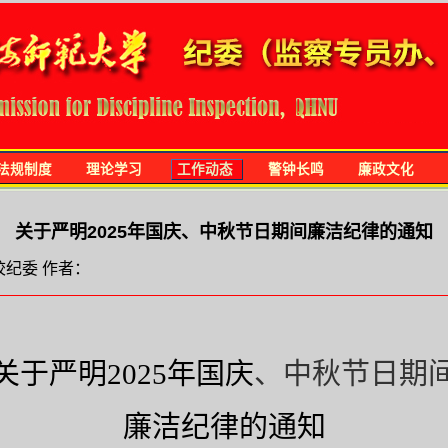
法规制度
理论学习
工作动态
警钟长鸣
廉政文化
关于严明2025年国庆、中秋节日期间廉洁纪律的通知
源：校纪委 作者：
关于严明
202
5
年
国庆
、中秋
节日期
廉洁纪律的通知