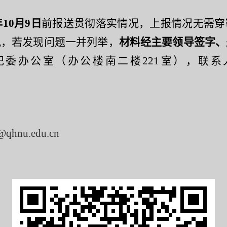
年
10
月
9
日
前
报送贯彻落实情况
，
上报情况无需穿
况，若发现问题一并列举
，
材料经
主要领导签字、
纪委办公室（办公楼南
二楼
2
21
室）
，
联系
@qhnu.edu.cn