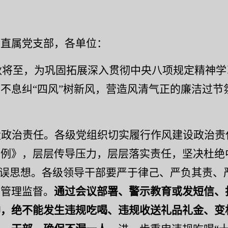
、直属党支部，各单位：
秋将至，为巩固拓展深入贯彻中央八项规定精神学
不息纠“四风”树新风，
营造风清气正的廉洁过节
设政治责任。
各
级
党组织切实履行作风建设政治责
条例》，层层传导压力，层层落实责任，坚决杜绝
错误思想。各级领导干部要严于律己、严负其责、
育管理监督。
通过
会议部署、
警示教育
或发短信、
神，绝不能发生违规吃喝、违规收送礼品礼金、变