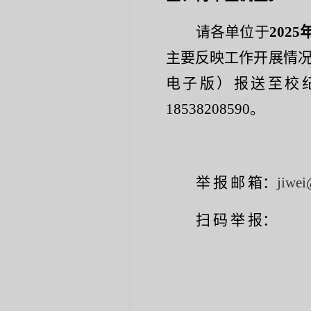
请
各单位于
202
5
主要反映工作开展情
电子版
）
报送至
校
18538208590
。
举
报
邮
箱：
jiwei
扫
码
举
报
：