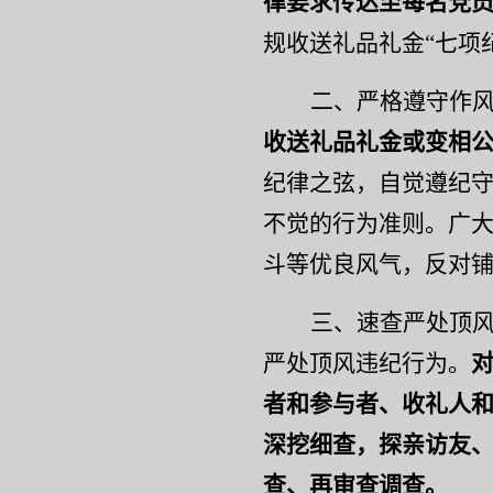
律要求传达至每名党
规收送礼品礼金“七项
二、严格遵守作
收送礼品礼金
或
变相
纪律之弦，
自觉遵纪
不觉的行为准则。广
斗等优良风气，反对
三、速查严处顶
严处顶风违纪行为。
者和参与者、收礼人
深挖细查，探亲访友
查、再审查调查
。