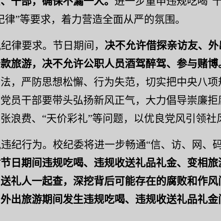
员、干部，确保不漏一人。
进一步重申
违规吃喝
“
纪律”等要求，着力营造全面从严的氛围。
风纪律要求。
节日期间，
决不允许借探亲访友、外
公款旅游，决不允许公职人员酒驾醉驾、参与赌博
守法，严防思想松懈、行为失范，
切实把中央八项
大党员干部要带头
弘扬新风正气，
大力
倡导崇廉拒
铺张浪费、
“天价彩礼”等问题，以优良党风引领社
风违纪行为。
校纪委
将进一步
畅通
“
信、访、网、
对节日期间违规
吃喝、违规收送礼品礼金、变相旅
和送礼人一起查，深挖背后可能存在的腐败和作风
、外出旅游期间发生违规吃喝、违规收送礼品礼金