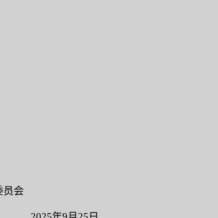
员会
2
5
年
9
月
25
日