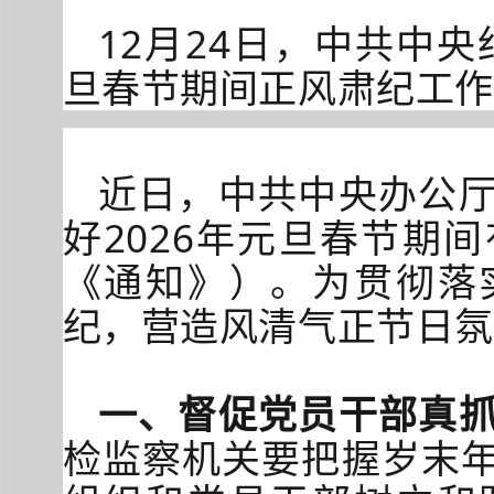
12月24日，中共中央
旦春节期间正风肃纪工作
近日，中共中央办公
好2026年元旦春节期
《通知》）。为贯彻落
纪，营造风清气正节日氛
一、督促党员干部真
检监察机关要把握岁末