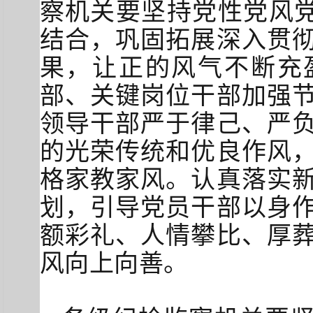
察机关要坚持党性党风党
结合，巩固拓展深入贯
果，让正的风气不断充
部、关键岗位干部加强
领导干部严于律己、严
的光荣传统和优良作风
格家教家风。认真落实
划，引导党员干部以身
额彩礼、人情攀比、厚
风向上向善。