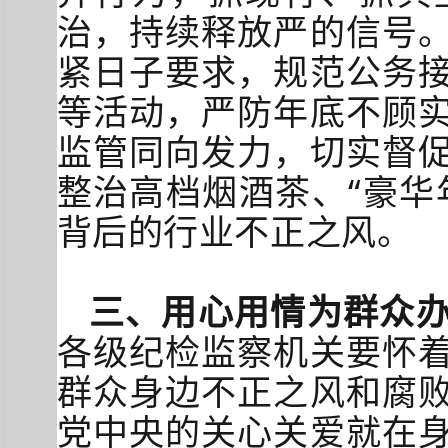
治，持续释放严的信号
紧日子要求，规范公务
等活动，严防年底不顾
监管同向发力，切实督
整治高档烟酒茶、“豪华
背后的行业不正之风。
三、用心用情为群众
各级纪检监察机关要怀
群众身边不正之风和腐
党中央的关心关爱就在