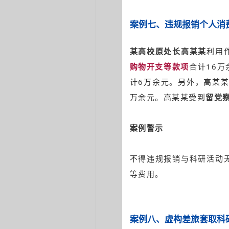
案例七
、
违规报
销个人消
某高校原处长高某某
利用
购物开支等款项
合计16万
计6万余元。另外，高某
万余元。高某某受到
留党
案例警示
不得违规报销与科研活动
等费用。
案例八
、
虚构差旅套取科