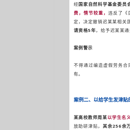
经
国家自然科学基金委员
费，情节较重，
违反了《
定，决定撤销迟某某相关
请资格5年
，给予迟某某通
案例警示
不得通过编造虚假劳务合
有。
案例二、
以给学生发津贴
某高校教师周某
以学生名
放助研津贴，
其余256