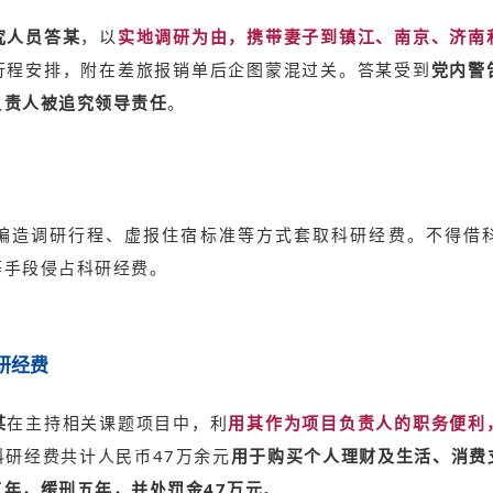
究人员答某
，以
实地调研为由，携带妻子到镇江、南京、济南
行程安排，附在差旅报销单后企图蒙混过关。答某受到
党内警
负责人被追究领导责任
。
编造调研行程、虚报住宿标准等方式套取科研经费。不得借
等手段侵占科研经费。
研经费
某
在主持相关课题项目中，利
用其作为项目负责人的职务便利
研经费共计人民币47万余元
用于购买个人理财及生活、消费
年，缓刑五年，并处罚金47万元
。