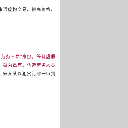
串通虚构交易、抬高价格、
外劳务人员”身份，
签订虚假
）
据为己有
。
伪造劳务人员
品。宋某某以犯贪污罪一审判