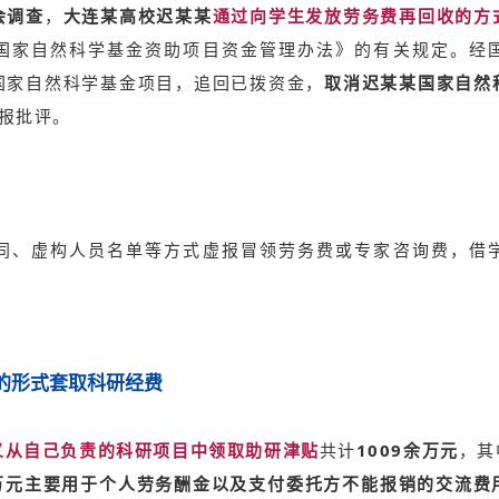
会调查
，
大连某高校迟某某
通过向学生发放劳务费再回收的方
国家自然科学基金资助项目资金管理办法》的有关规定。经
国家自然科学基金项目，追回已拨资金，
取消迟某某国家自然
报批评。
同、虚构人员名单等方式虚报冒领劳务费或专家咨询费，借
的形式套取科研经费
义从自己负责的科研项目中领取助研津贴
共计
1009余万元
，其
余万元主要用于个人劳务酬金以及支付委托方不能报销的交流费