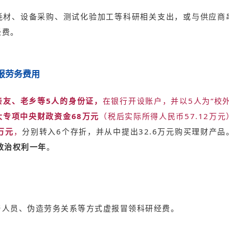
耗材、设备采购、测试化验加工等科研相关支出，或与供应商
经费。
报劳务费用
亲友、老乡等5人的身份证，
在银行开设账户，并以5人为“校
专项中央财政资金68万元
（税后实际所得人民币57.12万元
万元
，
分别转入6个存折，并从中提出32.6万元购买理财产
政治权利一年
。
与人员、伪造劳务关系等方式虚报冒领科研经费。