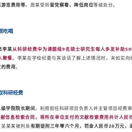
观游览费用等
。周某受到
留党察看、降低岗位
等级处分。
规吃喝
员李某
从科研经费中为课题组9名硕士研究生每人多发补助50
人聚餐
。李某在学校纪委与其谈话了解上述情况时，未如实向
取的费用
。
取科研经费
二级学院院长期间
，利用担任科研项目负责人并主管项目经费
文献信息检索合同，将所在单位支付的文献检索费用共计人民币
。
吴某某被判处
有期徒刑三年零六个月，罚金人民币20万元，