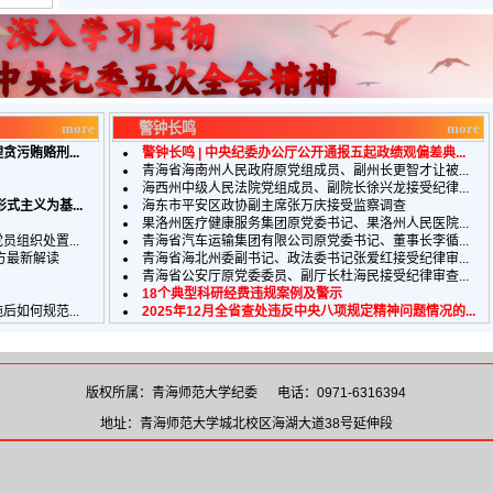
more
警钟长鸣
more
污贿赂刑...
警钟长鸣 | 中央纪委办公厅公开通报五起政绩观偏差典...
青海省海南州人民政府原党组成员、副州长更智才让被...
海西州中级人民法院党组成员、副院长徐兴龙接受纪律...
主义为基...
海东市平安区政协副主席张万庆接受监察调查
果洛州医疗健康服务集团原党委书记、果洛州人民医院...
组织处置...
青海省汽车运输集团有限公司原党委书记、董事长李循...
方最新解读
青海省海北州委副书记、政法委书记张爱红接受纪律审...
青海省公安厅原党委委员、副厅长杜海民接受纪律审查...
18个典型科研经费违规案例及警示
如何规范...
2025年12月全省查处违反中央八项规定精神问题情况的...
版权所属：青海师范大学纪委 电话：0971-6316394
地址：青海师范大学城北校区海湖大道38号延伸段