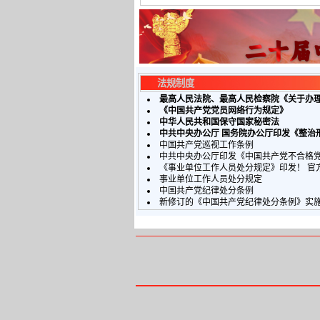
法规制度
最高人民法院、最高人民检察院《关于办理贪
《中国共产党党员网络行为规定》
中华人民共和国保守国家秘密法
中共中央办公厅 国务院办公厅印发《整治形式
中国共产党巡视工作条例
中共中央办公厅印发《中国共产党不合格党员
《事业单位工作人员处分规定》印发！ 官
事业单位工作人员处分规定
中国共产党纪律处分条例
新修订的《中国共产党纪律处分条例》实施后